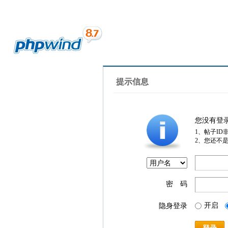
提示信息
您没有登
1、帖子ID
2、您还不
密 码
开启
隐身登录