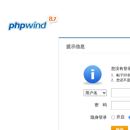
提示信息
您没有登
1、帖子ID
2、您还不
密 码
开启
隐身登录