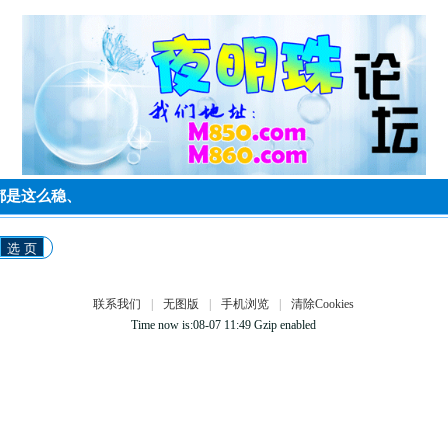
直都是这么稳、
选 页
联系我们
|
无图版
|
手机浏览
|
清除Cookies
Time now is:08-07 11:49 Gzip enabled