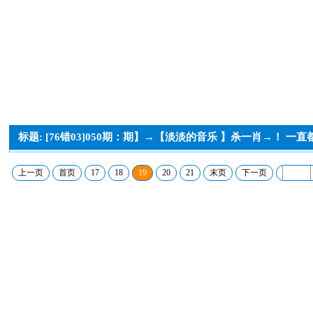
标题: [76错03]050期：期】→【淡淡的音乐 】杀一肖→！ 一
上一页
首页
17
18
19
20
21
末页
下一页