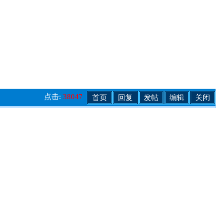
点击:
38047
首页
回复
发帖
编辑
关闭