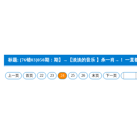
标题: [76错03]050期：期】→【淡淡的音乐 】杀一肖→！ 一
上一页
首页
22
23
24
25
26
末页
下一页