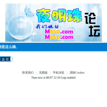
直都是这么稳、
选 页
联系我们
|
无图版
|
手机浏览
|
清除Cookies
Time now is:08-07 12:16 Gzip enabled