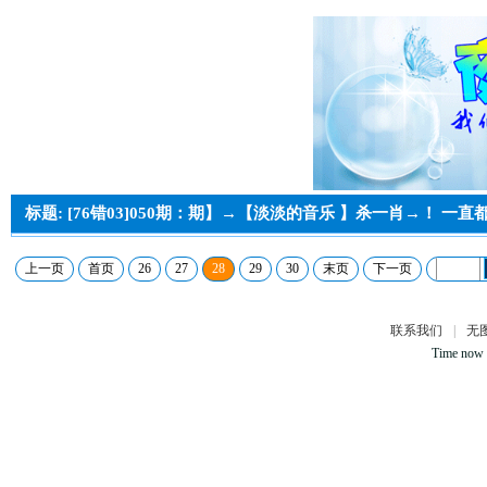
标题: [76错03]050期：期】→【淡淡的音乐 】杀一肖→！ 一
上一页
首页
26
27
28
29
30
末页
下一页
联系我们
|
无
Time now 