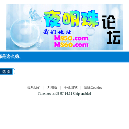
直都是这么稳、
选 页
联系我们
|
无图版
|
手机浏览
|
清除Cookies
Time now is:08-07 14:11 Gzip enabled