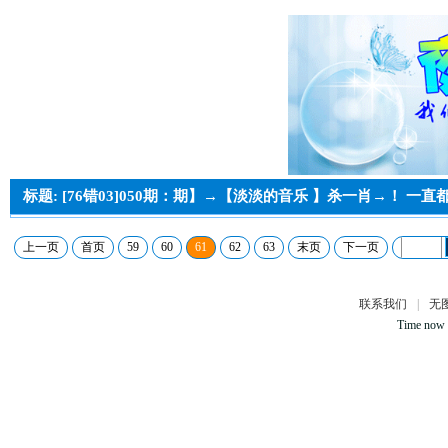
标题: [76错03]050期：期】→【淡淡的音乐 】杀一肖→！ 一
上一页
首页
59
60
61
62
63
末页
下一页
联系我们
|
无
Time now 