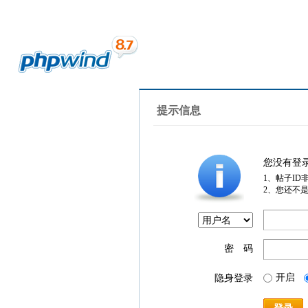
提示信息
您没有登
1、帖子ID
2、您还不
密 码
开启
隐身登录