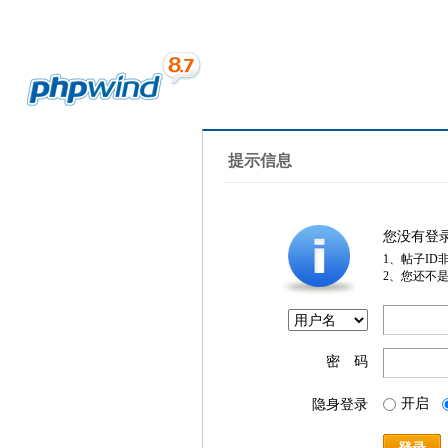
提示信息
您没有登
1、帖子ID
2、您还不
密 码
开启
隐身登录