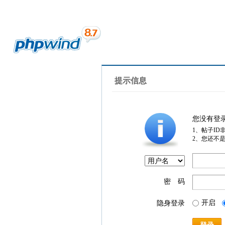
提示信息
您没有登
1、帖子ID
2、您还不
密 码
开启
隐身登录