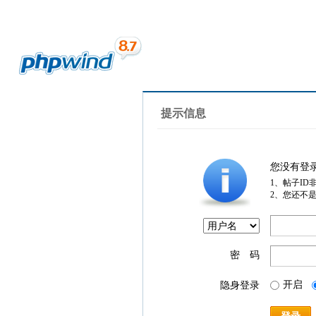
提示信息
您没有登
1、帖子ID
2、您还不
密 码
开启
隐身登录