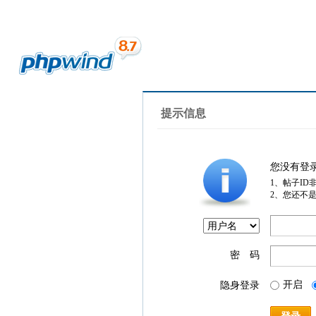
提示信息
您没有登
1、帖子ID
2、您还不
密 码
开启
隐身登录