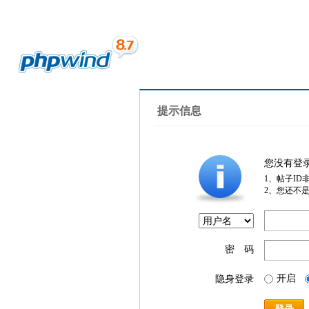
提示信息
您没有登
1、帖子ID
2、您还不
密 码
开启
隐身登录