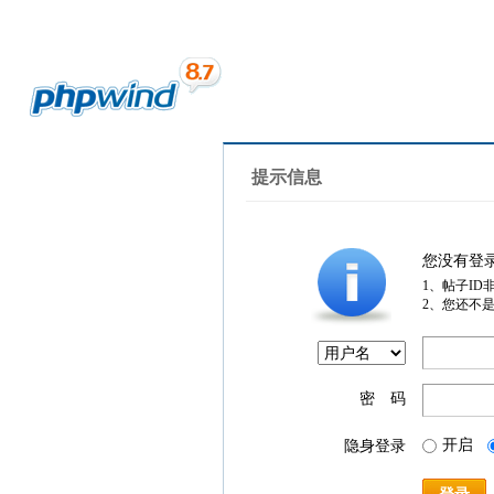
提示信息
您没有登
1、帖子ID
2、您还不
密 码
开启
隐身登录