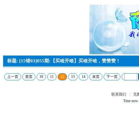
标题: [15错03]055期:【买啥开啥】买啥开啥，赞赞赞！
上一页
首页
10
11
12
13
14
末页
下一页
联系我们
|
无
Time now 