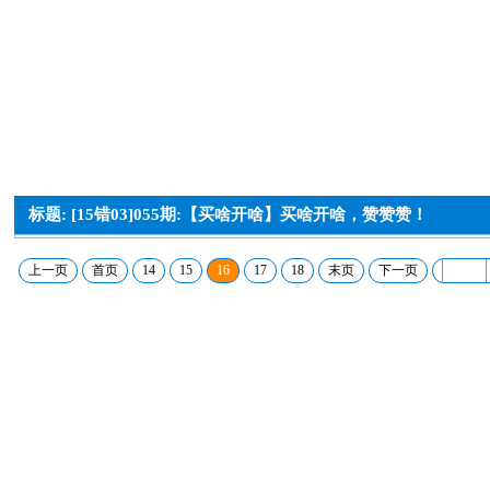
标题: [15错03]055期:【买啥开啥】买啥开啥，赞赞赞！
上一页
首页
14
15
16
17
18
末页
下一页