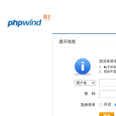
提示信息
您没有登
1、帖子ID
2、您还不
密 码
开启
隐身登录