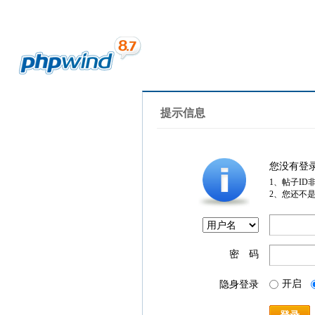
提示信息
您没有登
1、帖子ID
2、您还不
密 码
开启
隐身登录