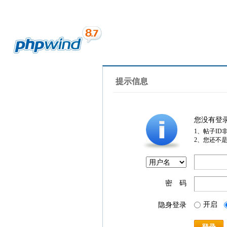
提示信息
您没有登
1、帖子ID
2、您还不
密 码
开启
隐身登录