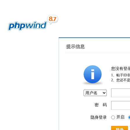
提示信息
您没有登
1、帖子ID
2、您还不
密 码
开启
隐身登录