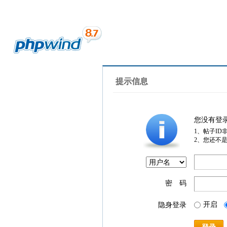
提示信息
您没有登
1、帖子ID
2、您还不
密 码
开启
隐身登录