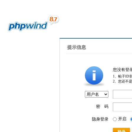
提示信息
您没有登
1、帖子ID
2、您还不
密 码
开启
隐身登录