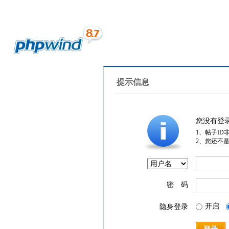
提示信息
您没有登
1、帖子ID
2、您还不
密 码
开启
隐身登录