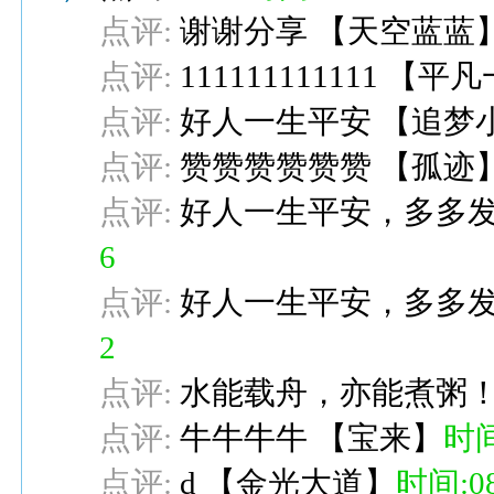
点评:
谢谢分享
【
天空蓝蓝
点评:
111111111111
【
平凡
点评:
好人一生平安
【
追梦
点评:
赞赞赞赞赞赞
【
孤迹
点评:
好人一生平安，多多
6
点评:
好人一生平安，多多
2
点评:
水能载舟，亦能煮粥
点评:
牛牛牛牛
【
宝来
】
时间:
点评:
d
【
金光大道
】
时间:08-