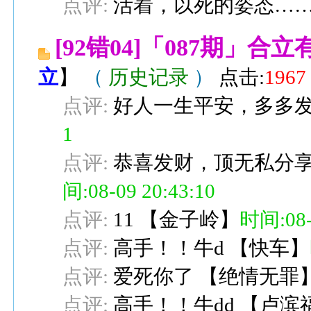
点评:
活着，以死的姿态…
[92错04]「087期」
立
】
（
历史记录
）
点击:
1967
点评:
好人一生平安，多多
1
点评:
恭喜发财，顶无私分
间:08-09 20:43:10
点评:
11
【
金子岭
】
时间:08-0
点评:
高手！！牛d
【
快车
】
点评:
爱死你了
【
绝情无罪
点评:
高手！！牛dd
【
卢滨