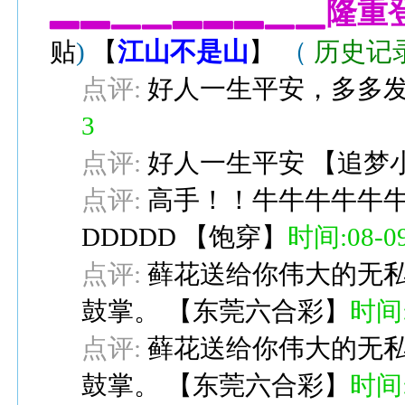
▂▂▁▁▂▂▂▁▁隆重
贴
)
【
江山不是山
】
（
历史记
点评:
好人一生平安，多多
3
点评:
好人一生平安
【
追梦
点评:
高手！！牛牛牛牛牛牛牛
DDDDD
【
饱穿
】
时间:08-09
点评:
藓花送给你伟大的无
鼓掌。
【
东莞六合彩
】
时间:0
点评:
藓花送给你伟大的无
鼓掌。
【
东莞六合彩
】
时间:0