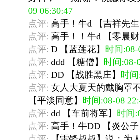
09 06:30:47
点评:
高手！牛d
【
吉祥先生
点评:
高手！！牛d
【
零晨财
点评:
D
【
蓝莲花
】
时间:08-0
点评:
ddd
【
糖僧
】
时间:08-0
点评:
DD
【
战胜黑庄
】
时间:0
点评:
女人大夏天的戴胸罩不
【
平淡同意
】
时间:08-08 22:
点评:
dd
【
车前将军
】
时间:08
点评:
高手！牛DD
【
炎公子
点评:
【雷锋叔叔】说：为人