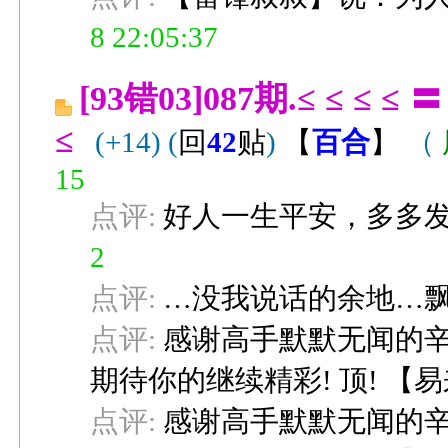
8 22:05:37
[93错03]087期.≤ ≤ ≤
≤
(+14)
(
回
42
贴
)
【
百合
】
（
15
点评:
好人一生平安，多多
2
点评:
…没我说话的余地…
点评:
感谢高手默默无闻的辛
期待你的继续精彩! 顶!
【
易
点评:
感谢高手默默无闻的辛