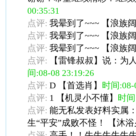
00:35:31
点评:
我晕到了~~~
【
浪族
点评:
我晕到了~~~
【
浪族
点评:
我晕到了~~~
【
浪族
点评:
【雷锋叔叔】说：为人
间:08-08 23:19:26
点评:
D
【
首选肖
】
时间:08-0
点评:
1
【
机灵小不懂
】
时间:0
点评:
能无私发表好料实属：
生“平安”成败不怪！
【
沐浴
点评:
高手！！牛牛牛牛牛牛牛