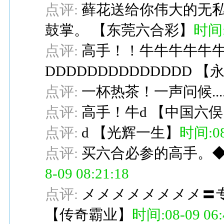
点评:
藓花送给你伟大的无
鼓掌。
【
东莞六合彩
】
时间:0
点评:
高手！！牛牛牛牛牛牛
DDDDDDDDDDDDDD
【
点评:
一杯热茶！一声问候....
点评:
高手！牛d
【
中国六俣
点评:
d
【
光辉一生
】
时间:08-
点评:
买六合必参的高手。
8-09 08:21:18
点评:
メメメメメメメメ〓
【
传奇霸业
】
时间:08-09 06: