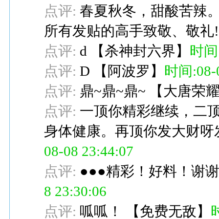
点评:
春夏秋冬，甜酸苦辣
所有发贴的高手致敬、敬礼
点评:
d
【
杀神封六界
】
时间:0
点评:
D
【
阿波罗
】
时间:08-0
点评:
鼎~鼎~鼎~
【
大唐荣
点评:
一顶你精彩继续，二
身体健康。再顶你发大财呀
08-08 23:44:07
点评:
●●●精彩！好料！谢谢
8 23:30:06
点评:
呱呱！
【
免费无敌
】
时