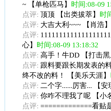
~
【
单枪匹马
】
时间:08-09 1
点评:
顶顶
【
出类拔萃
】
时间:
点评:
大吉大利~~~
【
肖浩
点评:
111111111111111111
心
】
时间:08-09 13:18:32
点评:
高手！牛DD
【
打击黑
点评:
跟料要跟长期发表的
终不改的料！
【
美乐天涯
】
点评:
二个字......厉害...
【
安
点评:
你咋不理我了呢
【
小
点评:
=============看贴