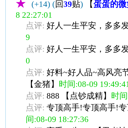
★
(+14)
(
回
39
贴
)
【
蛋蛋的微
8 22:27:01
点评:
好人一生平安，多多
9
点评:
好人一生平安，多多
0
点评:
好料~好人品~高风亮
【
金猪
】
时间:08-09 19:49:4
点评:
888
【
点钞成精
】
时间:0
点评:
专顶高手!专顶高手!专
间:08-09 18:27:36