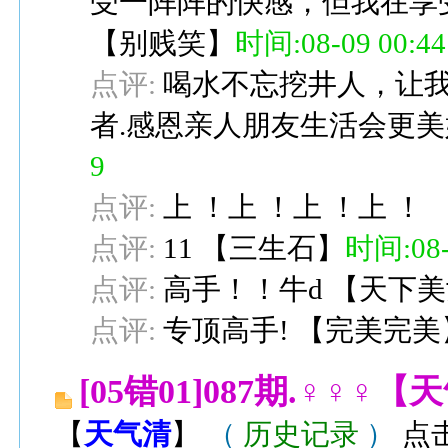
受一阵阵的快感，但我在享
【
别贱笑
】
时间:08-09 00:44
点评:
喝水不忘挖井人，让
者.感恩亲人朋友生活会更美
9
点评:
上 ！上 ！上 ！上 ！
点评:
11
【
三生石
】
时间:08-0
点评:
高手！！牛d
【
天下美
点评:
专顶高手!
【
完美完美
[05错01]087期.♀♀
【
天气清
】
（
历史记录
）
点击