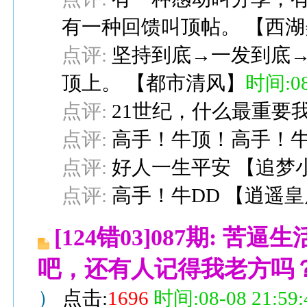
有一种回馈叫顶帖。
【
西湖
点评:
坚持到底→一发到底→负
顶上。
【
都市清风
】
时间:08-
点评:
21世纪，什么最重要
点评:
高手！牛顶！高手！
点评:
好人一生平安
【
追梦
点评:
高手！牛DD
【
逍遥皇
[124错03]087期: 苦
吧，还有人记得我老方吗
）
点击:
1696
时间:08-08 21:59: