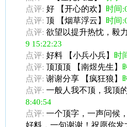
点评:
好
【
开心的欢
】
时间:08
点评:
顶
【
烟草浮云
】
时间:08
点评:
欲望以提升热忱，毅
9 15:22:23
点评:
好料
【
小兵小兵
】
时间:
点评:
顶顶顶
【
南煜先生
】
时
点评:
谢谢分享
【
疯狂狼
】
时
点评:
一般人我不顶，我顶
8:40:54
点评:
一个顶字，一声问候
好料，一句谢谢！祝愿你发