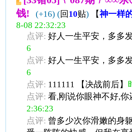
钱!
(+16)
(
回
10
贴
)
【
神一样
8-08 22:32:23
点评:
好人一生平安，多多
6
点评:
好人一生平安，多多
6
点评:
111111
【
决战前后
】
点评:
看,刚说你眼神不好,你
2:36:23
点评:
曾多少次你滑嫩的身