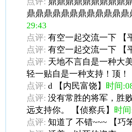
点评:
鼎鼎鼎鼎鼎鼎鼎鼎鼎
鼎鼎鼎鼎鼎鼎鼎鼎鼎鼎鼎鼎
29:43
点评:
有空一起交流一下
【
点评:
有空一起交流一下
【
点评:
天地不言自是一种大
轻一贴自是一种支持！顶！
点评:
d
【
内民富饶
】
时间:08-
点评:
没有常胜的将军，胜
远支持你。
【
侦察兵
】
时间:0
点评:
知道了 不错~~~
【
巧