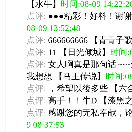
【
水牛
】
时间:08-09 14:22:2
点评:
●●●精彩！好料！谢谢
08-09 13:52:48
点评:
666666666
【
青青子
点评:
11
【
日光倾城
】
时间:08
点评:
女人啊真是那句话~~~
我想想
【
马王传说
】
时间:08-
点评:
，希望以後多些
【
六
点评:
高手！！牛D
【
漆黑
点评:
感谢您的无私奉献，
9 08:37:53