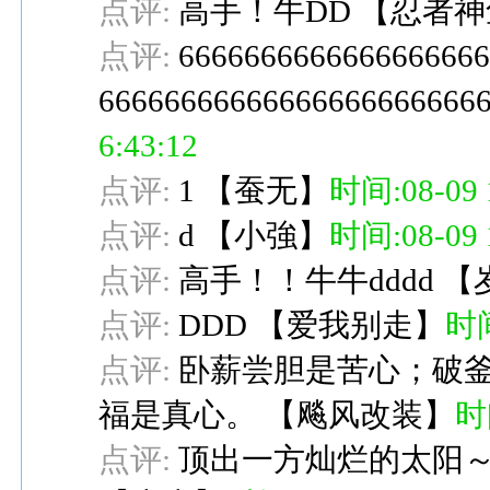
点评:
高手！牛DD
【
忍者神
点评:
666666666666666666
66666666666666666666666
6:43:12
点评:
1
【
蚕无
】
时间:08-09 1
点评:
d
【
小強
】
时间:08-09 1
点评:
高手！！牛牛dddd
【
点评:
DDD
【
爱我别走
】
时间
点评:
卧薪尝胆是苦心；破
福是真心。
【
飚风改装
】
时间
点评:
顶出一方灿烂的太阳