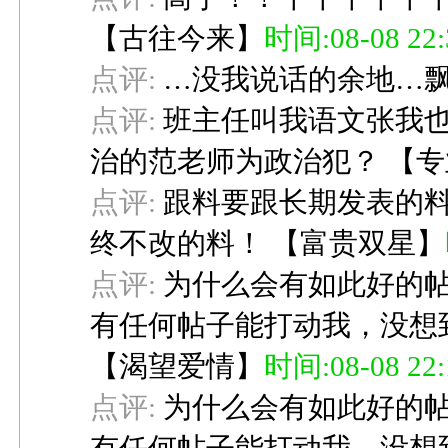
【
古往今来
】
时间:08-08 22:
点评:
…没我说话的余地…
点评:
班主任叫我语文张我
治的范老师为政治犯？
【
专
点评:
跟料要跟长期发表的
终不改的料！
【
富贵双星
】
点评:
为什么会有如此好的帖
有任何帖子能打动我，没想
【
渴望爱情
】
时间:08-08 22:
点评:
为什么会有如此好的帖