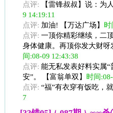
点评:
【雷锋叔叔】说：为人
9 14:19:11
点评:
加油!
【
万达广场
】
时间
点评:
一顶你精彩继续，二
身体健康。再顶你发大财呀
间:08-09 12:43:38
点评:
能无私发表好料实属“
安”。
【
富翁单双
】
时间:08-0
点评:
“福”有衣穿有饭吃，
7
[33错05]﹛087期﹜