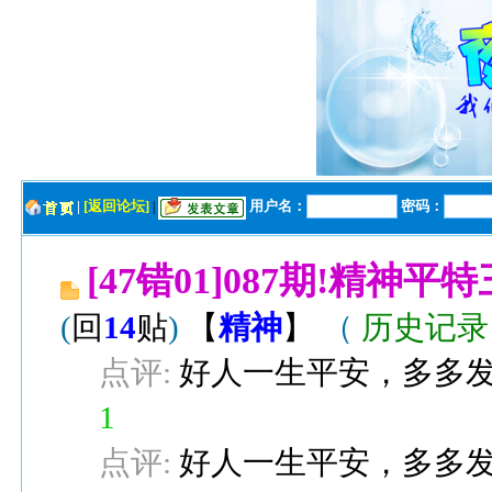
|
[返回论坛]
用户名：
密码：
|
[47错01]087期!精
(
回
14
贴
)
【
精神
】
（
历史记
点评:
好人一生平安，多多
1
点评:
好人一生平安，多多