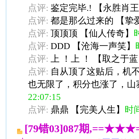
点评:
鉴定完毕.!
【
永胜肖
点评:
都是那么过来的
【
挚
点评:
顶顶顶
【
仙人传奇
】
时
点评:
DDD
【
沧海一声笑
】
点评:
上 ！上 ！
【
取之于蓝
点评:
自从顶了这贴后，机
也无限了，积分也涨了，山
22:07:15
点评:
鼎鼎
【
完美人生
】
时间:
[79错03]087期,==