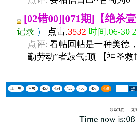
[02错00][071期]【绝杀壹肖
记录
）
点击:
3532
时间:06-30 2
点评:
看帖回帖是一种美德，
勤劳动”者鼓气;顶
【
神圣救
上一页
首页
453
454
455
456
457
458
选
联系我们
|
无
Time now is:08