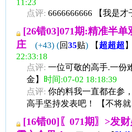
11:23
点评:
6666666666
【
我是才
[26错03]071期:精
庄
(+43)
(
回
35
贴
)
【
超超超
22:33:18
点评:
一位可敬的高手.一份难
金
】
时间:07-02 18:18:39
点评:
你的料我一直都在参
高手坚持发表吧！
【
不将就
[16错00]〖071期〗