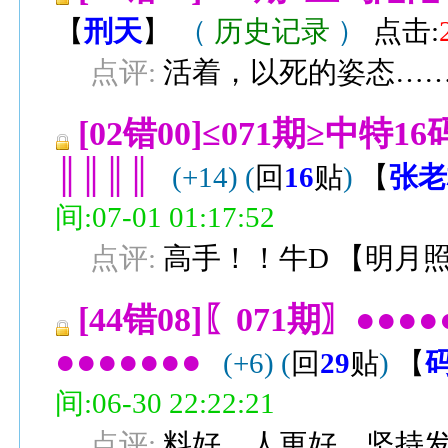
【
刑天
】
（
历史记录
）
点击:
点评:
活着，以死的姿态…
[02错00]≤071期≥中
║║║║
(+14)
(
回
16
贴
)
【
张老
间:07-01 01:17:52
点评:
高手！！牛D
【
明月
[44错08]〖071期〗●
●●●●●●●
(+6)
(
回
29
贴
)
【
间:06-30 22:22:21
点评:
料好，人更好，坚持