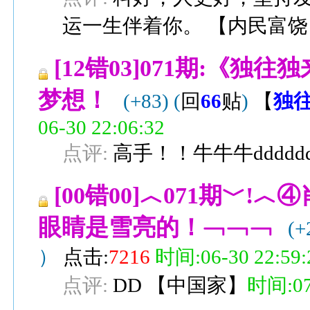
运一生伴着你。
【
内民富饶
[12错03]071期:《独往
梦想！
(+83)
(
回
66
贴
)
【
独
06-30 22:06:32
点评:
高手！！牛牛牛ddddd
[00错00]︿071期﹀
眼睛是雪亮的！﹁﹁﹁
(+
）
点击:
7216
时间:06-30 22:59:
点评:
DD
【
中国家
】
时间:07-