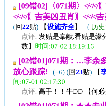
[09错02]〈071期〉≮
≮≮≮〖吉美凶丑肖〗≮≮
(
回
22
贴
)
【
设施齐全
】
（
历史
点评:
发贴是奉献.看贴是缘
数
】
时间:07-02 18:19:16
[02错01]071期：
放心跟踪!
(+6)
(
回
23
贴
)
【
间:07-01 02:17:30
点评:
高手！！牛DD
【
何必
[02错01]071期：★