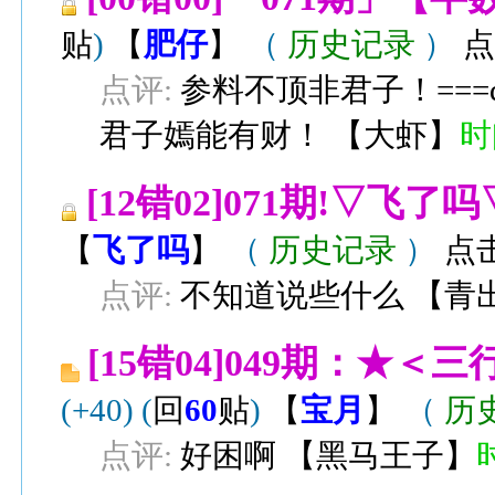
贴
)
【
肥仔
】
（
历史记录
）
点
点评:
参料不顶非君子！===d
君子嫣能有财！
【
大虾
】
时间
[12错02]071期!▽飞
【
飞了吗
】
（
历史记录
）
点击
点评:
不知道说些什么
【
青
[15错04]049期：★
(+40)
(
回
60
贴
)
【
宝月
】
（
历
点评:
好困啊
【
黑马王子
】
时