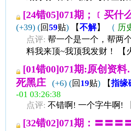
[24错05]071期；﹝
(+39)
(
回
59
贴
)
【
不解
】
（
历
点评:
帮一个是一个，帮两
料我来顶~我顶我发财！
【
[01错00]071期:原
死黑庄
(+6)
(
回
19
贴
)
【
指缘
-01 03:26:38
点评:
不错啊! 一个字牛啊!
[32错02]071期：〓