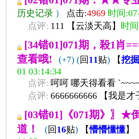
历史记录
）
点击:
4969
时间:07-
点评:
111
【
云淡天高
】
时间:0
[34错01]071期，殺1
查看哦!
(+7)
(
回
11
贴
)
【
挖
01 03:14:34
点评:
呵呵 哪天得看看 `~~~
点评:
6666666666
【
我是才
[03错01]《071期》
道！
(
回
16
贴
)
【
懵懵懂懂
】