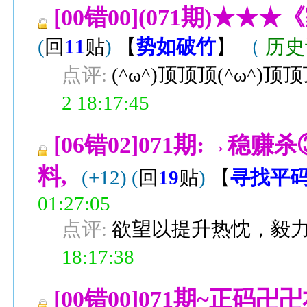
[00错00](071期)
(
回
11
贴
)
【
势如破竹
】
（
历史
点评:
(^ω^)顶顶顶(^ω^)顶
2 18:17:45
[06错02]071期:→
料,
(+12)
(
回
19
贴
)
【
寻找平
01:27:05
点评:
欲望以提升热忱，毅
18:17:38
[00错00]071期~正