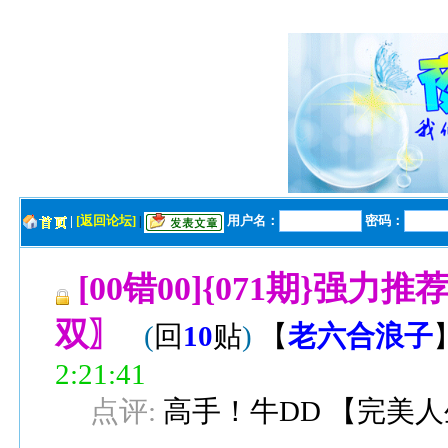
|
[返回论坛]
用户名：
密码：
|
[00错00]{071期}
双〗
(
回
10
贴
)
【
老六合浪子
2:21:41
点评:
高手！牛DD
【
完美人