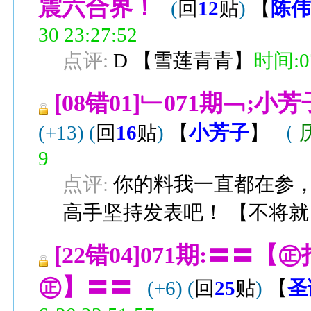
震六合界！
(
回
12
贴
)
【
陈
30 23:27:52
点评:
D
【
雪莲青青
】
时间:07
[08错01]﹂071期﹁
(+13)
(
回
16
贴
)
【
小芳子
】
（
9
点评:
你的料我一直都在参
高手坚持发表吧！
【
不将就
[22错04]071期:〓
㊣】〓〓
(+6)
(
回
25
贴
)
【
圣