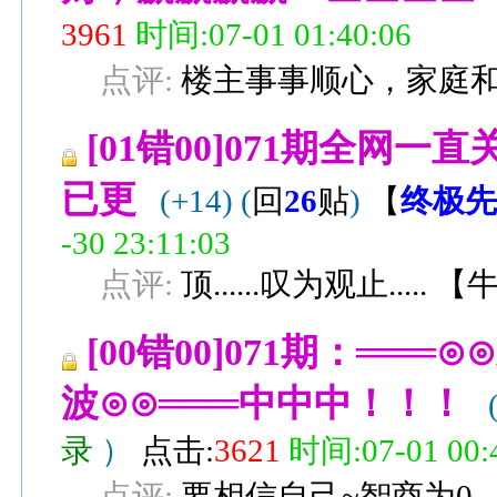
3961
时间:07-01 01:40:06
点评:
楼主事事顺心，家庭
[01错00]071期全网
已更
(+14)
(
回
26
贴
)
【
终极先
-30 23:11:03
点评:
顶......叹为观止.....
【
[00错00]071期：══
波⊙⊙═══中中中！！！
录
）
点击:
3621
时间:07-01 00:
点评:
要相信自己~智商为0